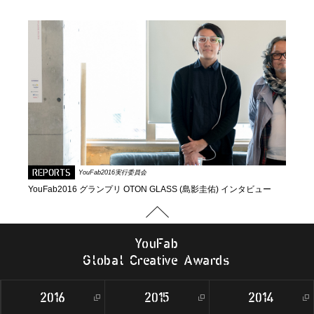
REPORTS
YouFab2016実行委員会
YouFab2016 グランプリ OTON GLASS (島影圭佑) インタビュー
Y
o
u
F
a
b
G
l
o
b
al
C
r
e
a
t
i
v
e
A
w
a
r
d
s
2016
2015
2014