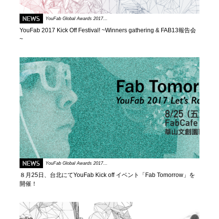
NEWS
YouFab Global Awards 2017…
YouFab 2017 Kick Off Festival! ~Winners gathering & FAB13報告会
~
NEWS
YouFab Global Awards 2017…
８月25日、台北にてYouFab Kick off イベント「Fab Tomorrow」を
開催！