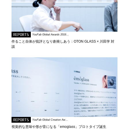
REPORTS
YouFab Global Awards 2016…
作ること自体が批評となり創発しあう：OTON GLASS × 川田学 対
談
REPORTS
YouFab Global Creative Aw…
視覚的な意味や形が音になる「emoglass」プロトタイプ誕生