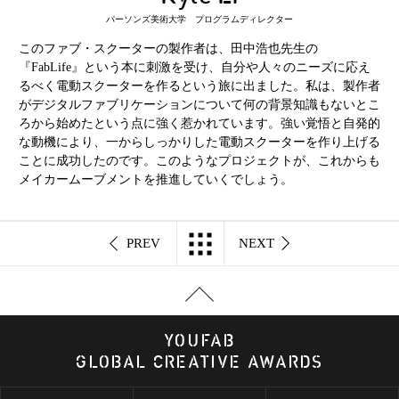
パーソンズ美術大学 プログラムディレクター
このファブ・スクーターの製作者は、田中浩也先生の
『FabLife』という本に刺激を受け、自分や人々のニーズに応え
るべく電動スクーターを作るという旅に出ました。私は、製作者
がデジタルファブリケーションについて何の背景知識もないとこ
ろから始めたという点に強く惹かれています。強い覚悟と自発的
な動機により、一からしっかりした電動スクーターを作り上げる
ことに成功したのです。このようなプロジェクトが、これからも
メイカームーブメントを推進していくでしょう。
PREV
NEXT
Y
O
U
F
A
B
G
L
O
B
AL CR
E
A
T
I
VE
A
W
A
RDS