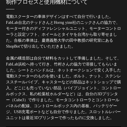
制作プロセスと使用機材について
電動スクーターの車体デザインはすべて自分で行いました。
FabLab台北のテッドさんとHorng yinn社のニックさんの協力で、
モーター付きのディファレンシャルユニット、モーターコントロ
ーラと設定ソフト、ホイールとタイヤを台湾から取り寄せまし
た。合板の車体は、慶應義塾大学の田中教授の研究室にある
ShopBotで切り出していただきました。
金属の構造部は自分で材料をカットして準備しました。そして、
FabLab浜松へ持って行き、竹村さんの協力で溶接してもらいま
した。シートとハンドルは、ネットオークションで安く入手した
電動スクーターのものを使いました。ボルト、ナット、ステンレ
ススチールパイプ、キャスターなどの部品はネットショップで購
入。どこにも売っていない部品（パイプジョイント、コントロー
ルボックス、私の松葉杖ホルダーなど）は、自分の3Dプリンタ
ー（Cube3）で作りました。モータコントローラとコントロール
パネルの配線、コントロールボックス内の基板、バッテリゲー
ジ、USB充電ポートなども自分で作りました。スロットルレバー
ユニットは最近3Dプリンターで作ったものに交換しました。