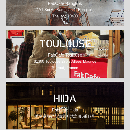
FabCafe Bangkok
77/1 Soi Ari Samphan 1, Bangkok,
Thailand 10400
TOULOUSE
FabCafe Toulouse
31300 Toulouse 27bis Allées Maurice
Sarraut, France
HIDA
FabCafe Hida
岐阜県飛騨市 古川町弐之町6番17号