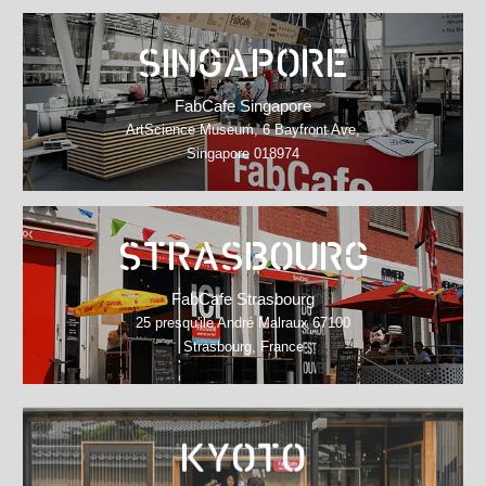
SINGAPORE
FabCafe Singapore
ArtScience Museum, 6 Bayfront Ave,
Singapore 018974
STRASBOURG
FabCafe Strasbourg
25 presqu'ile André Malraux 67100
Strasbourg, France
KYOTO