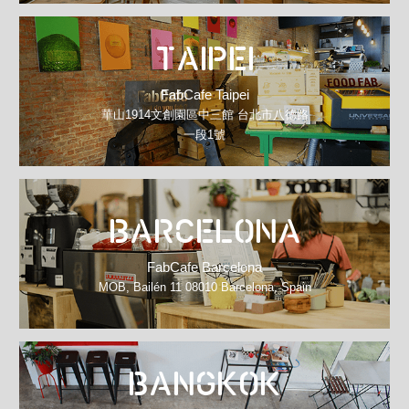
TAIPEI
FabCafe Taipei
華山1914文創園區中三館 台北市八德路
一段1號
BARCELONA
FabCafe Barcelona
MOB, Bailén 11 08010 Barcelona, Spain
BANGKOK