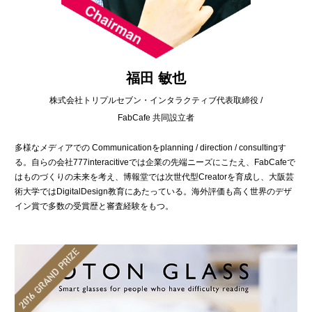
福田 敏也
株式会社トリプルセブン・インタラクティブ代表取締役 /
FabCafe 共同設立者
多様なメディアでの Communicationをplanning / direction / consultingす
る。自らの会社777interacitiveでは企業の先端ニーズにこたえ、FabCafeで
はものづくりの未来を考え、博報堂では次世代型Creatorを育成し、大阪芸
術大学ではDigitalDesign教育にあたっている。海外評価も高く世界のデザ
イン賞で多数の受賞歴と審査経験をもつ。