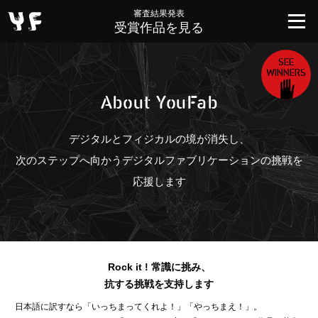
審査結果発表
受賞作品を見る
SEE
WINNERS
Ab
o
ut
Y
o
u
F
a
b
デジタルとフィジカルの境が消失し、
次のステップへ向かうデジタルファブリケーションの挑戦を
応援します
Rock it ! 常識に挑み、
抗する挑戦を支持します
日本語に訳すなら「いっちまってくれよ！」「やっちまえ！」。