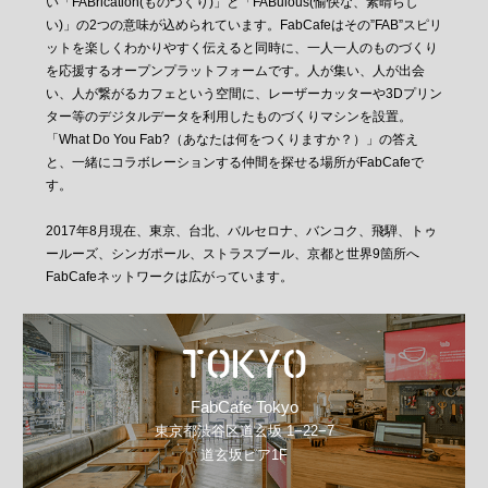
い「FABrication(ものづくり)」と「FABulous(愉快な、素晴らし
い)」の2つの意味が込められています。FabCafeはその”FAB”スピリ
ットを楽しくわかりやすく伝えると同時に、一人一人のものづくり
を応援するオープンプラットフォームです。人が集い、人が出会
い、人が繋がるカフェという空間に、レーザーカッターや3Dプリン
ター等のデジタルデータを利用したものづくりマシンを設置。
「What Do You Fab?（あなたは何をつくりますか？）」の答え
と、一緒にコラボレーションする仲間を探せる場所がFabCafeで
す。
2017年8月現在、東京、台北、バルセロナ、バンコク、飛騨、トゥ
ールーズ、シンガポール、ストラスブール、京都と世界9箇所へ
FabCafeネットワークは広がっています。
TOKYO
FabCafe Tokyo
東京都渋谷区道玄坂 1−22−7
道玄坂ピア1F