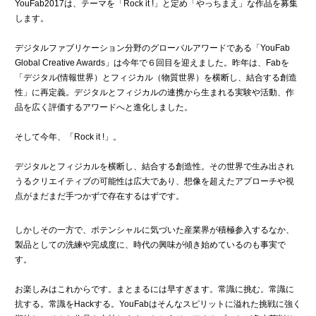
YouFab2017は、テーマを「Rock it !」と定め「やっちまえ」な作品を募集
します。
デジタルファブリケーション分野のグローバルアワードである「YouFab
Global Creative Awards」は今年で６回目を迎えました。昨年は、Fabを
「デジタル(情報世界）とフィジカル（物質世界）を横断し、結合する創造
性」に再定義。デジタルとフィジカルの連携から生まれる実験や活動、作
品を広く評価するアワードへと進化しました。
そして今年、「Rock it !」。
デジタルとフィジカルを横断し、結合する創造性。その世界で生み出され
うるクリエイティブの可能性は広大であり、想像を超えたアプローチや視
点がまだまだ手つかずで存在するはずです。
しかしその一方で、ポテンシャルに気づいた産業界が積極参入するなか、
製品としての洗練や完成度に、時代の興味が傾き始めているのも事実で
す。
お楽しみはこれからです。まとまるには早すぎます。常識に挑む。常識に
抗する。常識をHackする。YouFabはそんなスピリットに溢れた挑戦に強く