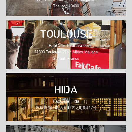
Thailand 10400
TOULOUSE
FabCafe Toulouse
31300 Toulouse 27bis Allées Maurice
Sarraut, France
HIDA
FabCafe Hida
岐阜県飛騨市 古川町弐之町6番17号