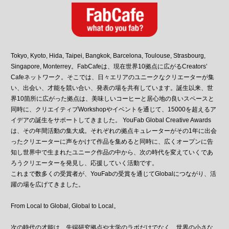
Tokyo, Kyoto, Hida, Taipei, Bangkok, Barcelona, Toulouse, Strasbourg,
Singapore, Monterrey。FabCafeは、現在世界10拠点に広がるCreators’
Cafeネットワーク。そこでは、日々エリアのユニークなクリエーターが集
い、出会い、才能を競い合い、発表の場を共有しています。誕生以来、世
界10箇所に広がった拠点は、美味しいコーヒーと居心地の良いスペースと
同時に、クリエイティブWorkshopやイベントを通じて、15000を超えるア
イデアの誕生をサポートしてきました。
YouFab Global Creative Awards
は、その年間活動の集大成。それぞれの拠点キュレーターがその1年に出会
ったクリエーターに声をかけて作品を集めると同時に、広くオープンに告
知し世界中で生まれたユニーク作品の中から、次の時代を変えていくであ
ろうクリエーターを発見し、応援していく活動です。
これまで数多くの受賞者が、YouFabの受賞を通じてGlobalにつながり、活
躍の場を広げてきました。
From Local to Global, Global to Local。
次の時代の才能は、先端研究拠点や大学のラボだけでなく、世界の小さな