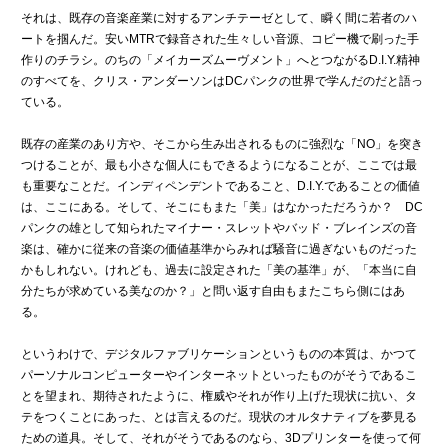
それは、既存の音楽産業に対するアンチテーゼとして、瞬く間に若者のハ
ートを掴んだ。安いMTRで録音された生々しい音源、コピー機で刷った手
作りのチラシ。のちの「メイカーズムーヴメント」へとつながるD.I.Y.精神
のすべてを、クリス・アンダーソンはDCパンクの世界で学んだのだと語っ
ている。
既存の産業のあり方や、そこから生み出されるものに強烈な「NO」を突き
つけることが、最も小さな個人にもできるようになることが、ここでは最
も重要なことだ。インディペンデントであること、D.I.Y.であることの価値
は、ここにある。そして、そこにもまた「美」はなかっただろうか？ DC
パンクの雄として知られたマイナー・スレットやバッド・ブレインズの音
楽は、確かに従来の音楽の価値基準からみれば騒音に過ぎないものだった
かもしれない。けれども、過去に設定された「美の基準」が、「本当に自
分たちが求めている美なのか？」と問い返す自由もまたこちら側にはあ
る。
というわけで、デジタルファブリケーションというものの本質は、かつて
パーソナルコンピューターやインターネットといったものがそうであるこ
とを望まれ、期待されたように、権威やそれが作り上げた現状に抗い、タ
テをつくことにあった、とは言えるのだ。現状のオルタナティブを夢見る
ための道具。そして、それがそうであるのなら、3Dプリンターを使って何