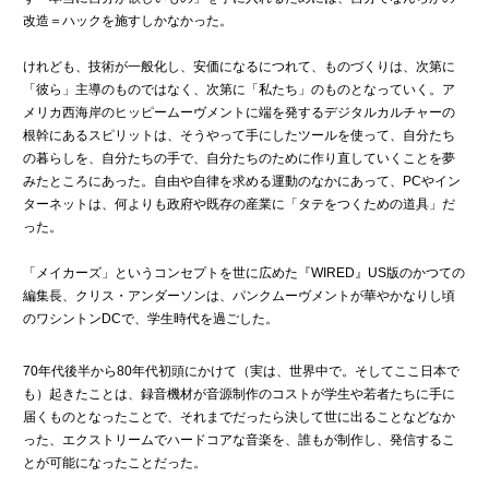
改造＝ハックを施すしかなかった。
けれども、技術が一般化し、安価になるにつれて、ものづくりは、次第に
「彼ら」主導のものではなく、次第に「私たち」のものとなっていく。ア
メリカ西海岸のヒッピームーヴメントに端を発するデジタルカルチャーの
根幹にあるスピリットは、そうやって手にしたツールを使って、自分たち
の暮らしを、自分たちの手で、自分たちのために作り直していくことを夢
みたところにあった。自由や自律を求める運動のなかにあって、PCやイン
ターネットは、何よりも政府や既存の産業に「タテをつくための道具」だ
った。
「メイカーズ」というコンセプトを世に広めた『WIRED』US版のかつての
編集長、クリス・アンダーソンは、パンクムーヴメントが華やかなりし頃
のワシントンDCで、学生時代を過ごした。
70年代後半から80年代初頭にかけて（実は、世界中で。そしてここ日本で
も）起きたことは、録音機材が音源制作のコストが学生や若者たちに手に
届くものとなったことで、それまでだったら決して世に出ることなどなか
った、エクストリームでハードコアな音楽を、誰もが制作し、発信するこ
とが可能になったことだった。