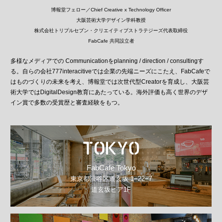
博報堂フェロー／Chief Creative x Technology Officer
大阪芸術大学デザイン学科教授
株式会社トリプルセブン・クリエイティブストラテジーズ代表取締役
FabCafe 共同設立者
多様なメディアでの Communicationをplanning / direction / consultingす
る。自らの会社777interacitiveでは企業の先端ニーズにこたえ、FabCafeで
はものづくりの未来を考え、博報堂では次世代型Creatorを育成し、大阪芸
術大学ではDigitalDesign教育にあたっている。海外評価も高く世界のデザ
イン賞で多数の受賞歴と審査経験をもつ。
TOKYO
FabCafe Tokyo
東京都渋谷区道玄坂 1−22−7
道玄坂ピア1F