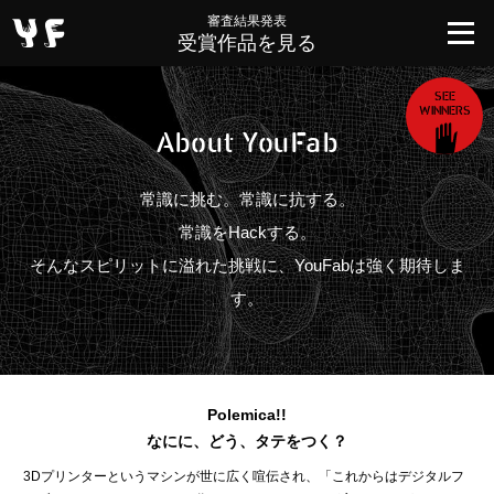
審査結果発表
受賞作品を見る
SEE
WINNERS
Ab
o
ut
Y
o
u
F
a
b
常識に挑む。常識に抗する。
常識をHackする。
そんなスピリットに溢れた挑戦に、YouFabは強く期待しま
す。
Polemica!!
なにに、どう、タテをつく？
3Dプリンターというマシンが世に広く喧伝され、「これからはデジタルフ