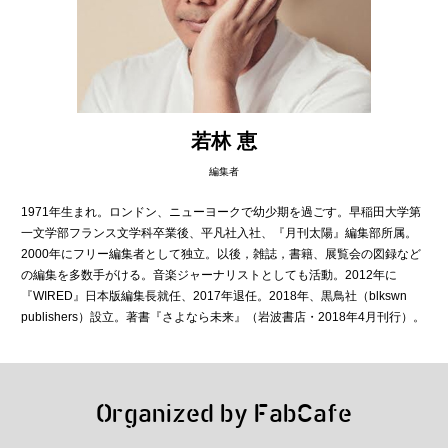
若林 恵
編集者
1971年生まれ。ロンドン、ニューヨークで幼少期を過ごす。早稲田大学第
一文学部フランス文学科卒業後、平凡社入社、『月刊太陽』編集部所属。
2000年にフリー編集者として独立。以後，雑誌，書籍、展覧会の図録など
の編集を多数手がける。音楽ジャーナリストとしても活動。2012年に
『WIRED』日本版編集長就任、2017年退任。2018年、黒鳥社（blkswn
publishers）設立。著書『さよなら未来』（岩波書店・2018年4月刊行）。
Organized by FabCafe