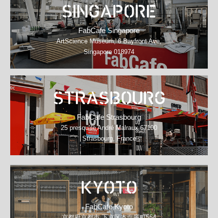
SINGAPORE
FabCafe Singapore
ArtScience Museum, 6 Bayfront Ave,
Singapore 018974
STRASBOURG
FabCafe Strasbourg
25 presqu'ile André Malraux 67100
Strasbourg, France
KYOTO
FabCafe Kyoto
京都府京都市 下京区本塩竈町554