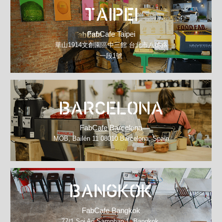
TAIPEI
FabCafe Taipei
華山1914文創園區中三館 台北市八德路
一段1號
BARCELONA
FabCafe Barcelona
MOB, Bailén 11 08010 Barcelona, Spain
BANGKOK
FabCafe Bangkok
77/1 Soi Ari Samphan 1, Bangkok,