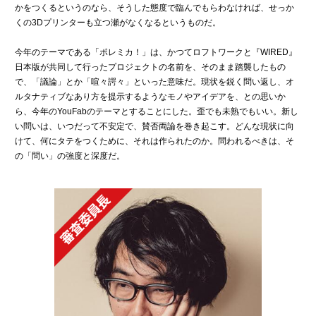
かをつくるというのなら、そうした態度で臨んでもらわなければ、せっか
くの3Dプリンターも立つ瀬がなくなるというものだ。
今年のテーマである「ポレミカ！」は、かつてロフトワークと『WIRED』
日本版が共同して行ったプロジェクトの名前を、そのまま踏襲したもの
で、「議論」とか「喧々諤々」といった意味だ。現状を鋭く問い返し、オ
ルタナティブなあり方を提示するようなモノやアイデアを、との思いか
ら、今年のYouFabのテーマとすることにした。歪でも未熟でもいい。新し
い問いは、いつだって不安定で、賛否両論を巻き起こす。どんな現状に向
けて、何にタテをつくために、それは作られたのか。問われるべきは、そ
の「問い」の強度と深度だ。