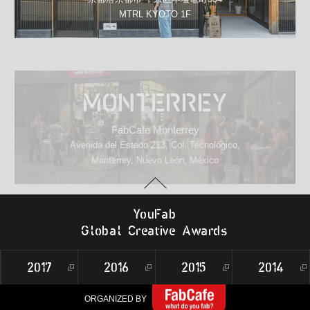
MTRL KYOTO 1F
MONTERREY
FabCafe Monterrey
Avenida del Estado 213, Col. Tecnológico,
Monterrey, Nuevo León, México
Y
o
u
F
a
b
G
l
o
b
al
C
r
e
a
t
i
v
e
A
w
a
r
d
s
2017
2016
2015
2014
ORGANIZED BY