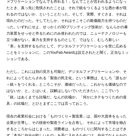
ァブリケーションでなんでも作れる！」なんてことが言われるようになっ
たとき、真っ先に危惧されたことは、それで銃をつくるような愚か者が現
れるのではないか、ということだった。そして、実際、すぐさま、それは
現れたのだった。そしてたしか、それはそこそこの殺傷能力を持つものだ
った。いずれにせよ、せっかくの3Dプリンティング技術が、なんらかの暴
力装置をせっせと作るためにのみ使われたのでは、ニューテクノロジーも
立つ瀬がない。暴力を支持するものとして、ではなく、むしろ新しい
「美」を支持するものとして、デジタルファブリケーションを世に広める
ことをミッションに、このYouFab Awardは設立されたと聞く。正当なミッ
ションである。
ただし。これには別の見方も可能だ。デジタルファブリケーションや、そ
れによってもたらされる「製造の民主化」という事態は、むしろ「誰もが
＜銃＞をつくれる」ところこそが、価値だったし、これからも価値なので
はないか、と。とはいえ、誤解はしないでいただきたい。ここでいう
「銃」はあくまでも比喩だ。なんの比喩か。「何かにタテをつくための道
具」の比喩だ、とひとまずここでは言っておこう。
現在の産業社会における「ものづくり＝製造業」は、国や大資本をもった
企業が主導し、その技術や製造ラインを占有し、それによって市場を独占
するところからはじまった。消費者は、ものづくりに関与することはでき
ず「本当に自分が欲しいもの」を手に入れるためには、自分でなんらかの