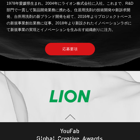
1978年愛媛県生まれ。2004年にライオン株式会社に入社。これまで、R&D
部門で一貫して製品開発業務に携わる。住居用洗剤の技術開発や新訴求開
発、台所用洗剤の新ブランド開発を経て、2016年よりプロジェクトベース
の新規事業創出業務に従事。2018年より新設されたイノベーションラボに
て新規事業の実現とイノベーションを生み出す組織創りに注力。
応募要項
Y
o
u
F
a
b
G
l
o
b
al
C
r
e
a
t
i
v
e
A
w
a
r
d
s