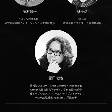
藤村昌平
林千晶
ライオン株式会社
林千晶
研究開発本部イノベーションラボ主任研究員
株式会社ロフトワーク 代表取締役
福田 敏也
博報堂フェロー／Chief Creative x Technology
Officer 大阪芸術大学デザイン学科教授 株式会
社トリプルセブン・クリエイティブストラテジ
ーズ代表取締役 FabCafe 共同設立者