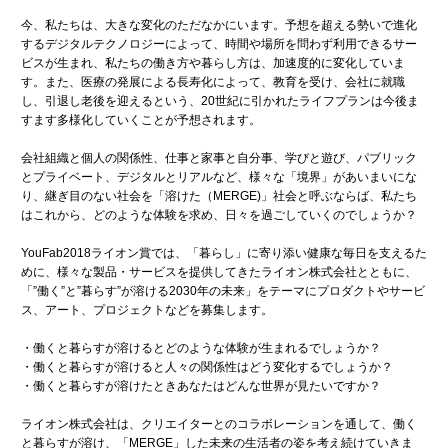
今、私たちは、大きな変化のただなかにいます。予想を超える勢いで進化
するデジタルテクノロジーによって、時間や場所を問わず利用できるサー
ビスが生まれ、私たちの働き方や暮らし方は、加速度的に変化していま
す。また、医療の発展による長寿化によって、教育を受け、会社に就職
し、引退し老後を迎えるという、20世紀に引かれたライフプランは今後ま
すます多様化していくことが予想されます。
会社組織と個人の関係性、仕事と家事と自分事、学びと遊び、パブリック
とプライベート、デジタルとリアルなど、様々な「境界」があいまいにな
り、継ぎ目のない社会を「溶けた（MERGE)」社会と呼ぶならば、私たち
はこれから、どのような体験を求め、日々を過ごしていくのでしょうか？
YouFab2018ライオン賞では、「暮らし」に寄り添い健康な毎日を支えるた
めに、様々な製品・サービスを提供してきたライオン株式会社とともに、
「”働く”と”暮らす”が溶ける2030年の未来」をテーマにプロダクトやサービ
ス、アート、プロジェクトなどを募集します。
働くと暮らすが溶けるとどのような体験が生まれるでしょうか？
働くと暮らすが溶けると人々の関係性はどう変化するでしょうか？
働くと暮らすが溶けたときあなたはどんな世界が見たいですか？
ライオン株式会社は、クリエイターとのコラボレーションを通して、働く
と暮らすが溶け、「MERGE」した未来の生活者の姿を考え続けていきま