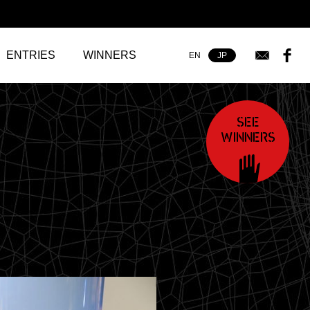
ma
ENTRIES
WINNERS
EN
JP
SEE
WINNERS