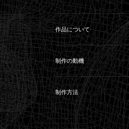
Fish Hammer
from
Neil Mendoza
on
Vi
作品について
制作の動機
制作方法