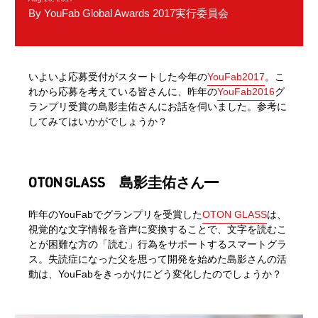
By YouFab Global Awards 2017実行委員会
いよいよ応募受付がスタートした今年の
YouFab2017
。こ
れから応募を考えている皆さんに、昨年の
YouFab2016
グ
ランプリ受賞の島影圭佑さんにお話を伺いました。参考に
してみてはいかがでしょうか？
OTON GLASS 島影
圭佑さん
昨年のYouFabでグランプリを受賞した
OTON GLASS
は、
視覚的な文字情報を音声に変換することで、文字を読むこ
とが困難な方の「読む」行為をサポートするスマートグラ
ス。失読症になった父を思って開発を始めた島影さんの活
動は、YouFabをきっかけにどう変化したのでしょうか？