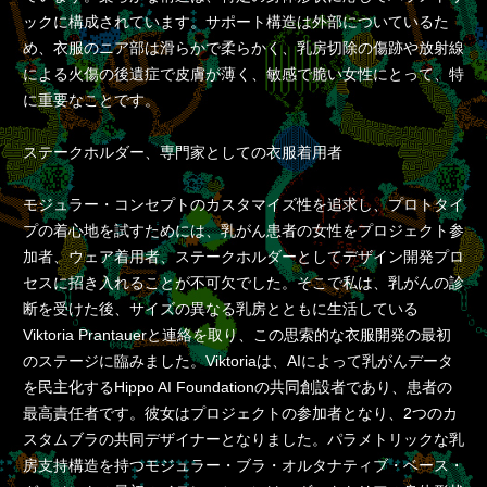
ックに構成されています。サポート構造は外部についているた
め、衣服のニア部は滑らかで柔らかく、乳房切除の傷跡や放射線
による火傷の後遺症で皮膚が薄く、敏感で脆い女性にとって、特
に重要なことです。
ステークホルダー、専門家としての衣服着用者
モジュラー・コンセプトのカスタマイズ性を追求し、プロトタイ
プの着心地を試すためには、乳がん患者の女性をプロジェクト参
加者、ウェア着用者、ステークホルダーとしてデザイン開発プロ
セスに招き入れることが不可欠でした。そこで私は、乳がんの診
断を受けた後、サイズの異なる乳房とともに生活している
Viktoria Prantauerと連絡を取り、この思索的な衣服開発の最初
のステージに臨みました。Viktoriaは、AIによって乳がんデータ
を民主化するHippo AI Foundationの共同創設者であり、患者の
最高責任者です。彼女はプロジェクトの参加者となり、2つのカ
スタムブラの共同デザイナーとなりました。パラメトリックな乳
房支持構造を持つモジュラー・ブラ・オルタナティブ・ベース・