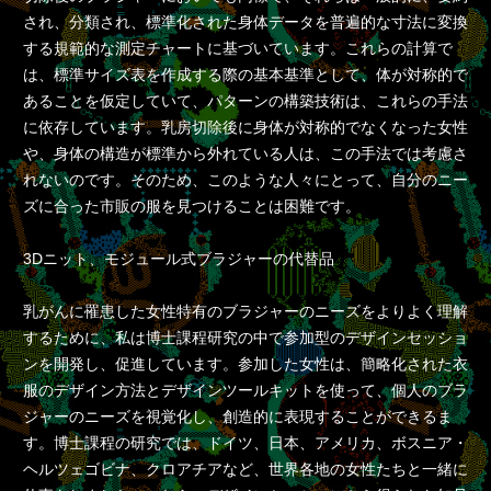
され、分類され、標準化された身体データを普遍的な寸法に変換
する規範的な測定チャートに基づいています。これらの計算で
は、標準サイズ表を作成する際の基本基準として、体が対称的で
あることを仮定していて、パターンの構築技術は、これらの手法
に依存しています。乳房切除後に身体が対称的でなくなった女性
や、身体の構造が標準から外れている人は、この手法では考慮さ
れないのです。そのため、このような人々にとって、自分のニー
ズに合った市販の服を見つけることは困難です。
3Dニット、モジュール式ブラジャーの代替品
乳がんに罹患した女性特有のブラジャーのニーズをよりよく理解
するために、私は博士課程研究の中で参加型のデザインセッショ
ンを開発し、促進しています。参加した女性は、簡略化された衣
服のデザイン方法とデザインツールキットを使って、個人のブラ
ジャーのニーズを視覚化し、創造的に表現することができるま
す。博士課程の研究では、ドイツ、日本、アメリカ、ボスニア・
ヘルツェゴビナ、クロアチアなど、世界各地の女性たちと一緒に