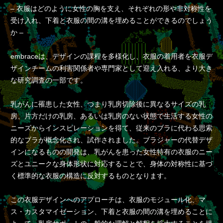
– 衣服はどのように女性の胸を支え、それぞれの形や非対称性を
受け入れ、下着と衣服の間の溝を埋めることができるのでしょう
か –
embraceは、デザインの課程を多様化し、衣服の着用者を衣服デ
ザインチームの利害関係者や専門家として迎え入れる、より大き
な研究調査の一部です。
乳がんに罹患した女性、つまり乳房切除後に異なるサイズの乳
房、片方だけの乳房、あるいは乳房のない状態で生活する女性の
ニーズからインスピレーションを得て、従来のブラに代わる思索
的なブラが概念化され、試作されました。ブラジャーの代替デザ
インになるものの開発は、乳がんを患った女性特有の衣服のニー
ズとユニークな身体形状に対応することで、身体の対称性に基づ
く標準的な衣服の構造に反対するものとなります。
この衣服デザインへのアプローチは、衣服のモジュール化、マ
ス・カスタマイゼーション、下着と衣服の間の溝を埋めることに