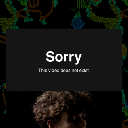
bra alternative
from
Silke Hofmann
on
Vimeo
.