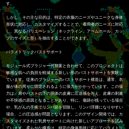
す。
しかし、その主な目的は、特定の衣服のニーズやユニークな身体
形状に対応し、カスタマイズすることで、着用者のニーズに対応
し、異なるバリエーション（ネックライン、アームホール、カッ
プのサイズと形）を抽出することができます。
パラメトリックバストサポート
モジュール式ブラジャー代替案と合わせて、このプロジェクトは
敏感な肌への負担を軽減する新しい形のバストサポートを実験し
ています。従来のブラジャーのバストサポート構造は、通常、衣
服が体の周りに固定されるように張力がかかっています。この張
力は、肩やバストの下の胴体の皮膚に圧迫感を与え、皮膚の刺激
や不快感の原因となることがあり、特に、傷跡が残っている場合
や、乳がんの手術でリンパ節を切除し、リンパ浮腫になりやすい
場合、この圧迫感が問題となります。このデザイン開発では、カ
スタマイズされた乳房サポートに向けた新しいアプローチを試み
ています。柔らかな構造は、特定の身体形状に応じてパラメトリ