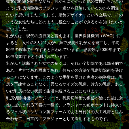
彼女の経験を聞きながら、乳がんにかかった他の女性たちがどの
ように乳房切除後のブラジャー選びを経験しているのかを調査し
たいと思いました。そして、服飾デザイナーという立場で、その
ような女性たちにどのように役立つことができるかを知りたいと
思いました。
乳がんは、現代の流行病と言えます。世界保健機関（WHO）に
よると、女性の8人に1人が生涯で浸潤性乳がんを発症し、平均
80％の確率で生存すると言われています。患者数は2030年まで
50％増加すると予測されています。
乳がんと診断された女性の多くは、それが全切除であれ部分的で
あれ、片方であれ両表であれ、何らかの方法で乳房切除術を受け
ることになります。このような手術を受けた患者の約半数は、乳
房を再建することなく、異なるサイズの乳房、片方の乳房、ある
いは乳房のない状態で生活を続けることになります。
乳房切除術後のブラジャーは、乳房切除術の傷跡が治った後に女
性に提供される下着の一種で、ブラジャーの前ポケットに挿入す
るジェル状のシリコン製フォームである外付けの人工乳房と組み
合わせて、日常的にブラジャーとして着用するものです。