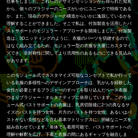
仕事をしました。これらのデザインセッションから得られた知見
から、個々のブラジャーのニーズがいかにユニークで特殊である
か、また、現在のブラジャーの構造からいかに逸脱しているかを
理解することができました。そこで私は、付加製造を活用したバ
ストサポートのモジュラー・アプローチを開発しました。付加製
造は、3Dニッティングのように、衣服のパーツを切縫するので
はなく組み立てるため、モジュラー型の衣服を大量にカスタマイ
ズでき、非対称性に関してより汎用性のあるものにできる見込み
があります。
このモジュール式でカスタマイズ可能なコンセプトで私が行って
いる衣服の多様性へのデザインアプローチは、乳がんを経験した
女性が必要とするブラジャーのすべてを取り込んだベース衣服、
つまりブラジャー・オルタナティブに依存しています。このモジ
ュール式バストサポートの衣服は、乳房切除後に2つの異なるサ
イズのバストを持つ女性、片方のバストを持つ女性、あるいはバ
ストがない女性などを含む基本マトリックスに、明確なニーズを
組み合わせています。単体でも着用可能で、バストサポートへの
理解や解釈を広げ、下着と衣服の間にあるギャップを融合しま