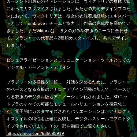
ガーメントの最初のイテレーションは、ヴィクトリアの身体形状
に沿ってカスタマイズされました。私たちの共同デザインプロセ
スにおいて、ヴィクトリアは、彼女の衣服着用経験のエキスパー
トとして「embrace」チームと協力し、作品の完成度を高めてい
きました。またViktoriaは、彼女の好みや衣服のニーズに合わせ
て、ブラジャーの代替品を2種類カスタマイズし、共同デザイン
しました。
ビジュアライゼーションとコミュニケーション・ツールとしての
デジタル・ガーメント・デザイン
ブラジャーの多様性を理解し、対話を深めるために、ブラジャー
のベースとなる衣服のアナログデザイン開発に加えて、ベースと
なる衣服のデジタル版もアニメーション化されました。3Dニッ
トブラのすべての可能なモジュールバリエーションを視覚化し
た、電子的にカスタマイズされたバリエーションは、アナログテ
キスタイルの特性を正確に反映し、デジタルスケールでプロトタ
イプ化されています。その一部を動画でご覧ください。
https://vimeo.com/636693919