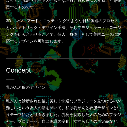
よって、乳房サポートの一般的な理解と解釈を拡大することを提
案するものです。
3Dエンジニアード・ニッティングのような付加製造のプロセス
とパラメトリック・デザイン手法、そしてモジュラー・クロージ
ングを組み合わせることで、個人、身体、そして美的ニーズに対
応するデザインを可能にします。
Concept
乳がんと服のデザイン
乳がんと診断された後、美しく快適なブラジャーを見つけるのが
難しいという友人の話を聞いて、私は乳がんと衣服デザインとい
うテーマにたどり着きました。乳房を切除した人のためのブラジ
ャー、プロテーゼ、自己認識の変化、女性らしさの再定義など、