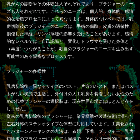
乳がんの診断やその体験は人それぞれであり、ブラジャーのニー
ズも人それぞれです。これらのニーズは、個人的、身体的、感情
的な治癒プロセスによって異なります。身体的なレベルでは、乳
房切除後のブラジャーのニーズは、手術の傷跡、皮膚の過敏性、
損傷した神経、リンパ浮腫の影響を受けることがあります。感情
的なレベルでは、自己認識と、変化しトラウマを受けた身体と
（再度）つながることが、独自のブラジャーのニーズを生み出す
可能性のある親密なプロセスです。
ブラジャーの多様性
乳房切除後、異なるサイズのバスト、片方のバスト、またはバス
トがない状態で生活し、外付けの人工乳房を装着しない女性のた
めの代替ブラジャーの選択肢は、現在世界市場にはほとんど存在
しません。
従来の乳房切除後のブラジャーは、業界標準や製造技術に沿った
左右対称のステレオタイプな体型に対応しています。工業化され
たパターンメーキングの方法は、衣類、下着、ブラジャー、乳房
切除後のブラジャーにおいても同様で、それらは一般的に、要約