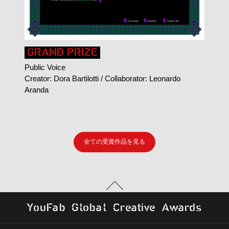
GRAND PRIZE
Public Voice
t
Creator: Dora Bartilotti / Collaborator: Leonardo
m
Aranda
全ての受賞作品を見る
Y
o
u
F
a
b
G
l
o
b
al
C
r
e
a
t
i
v
e
A
w
a
r
d
s